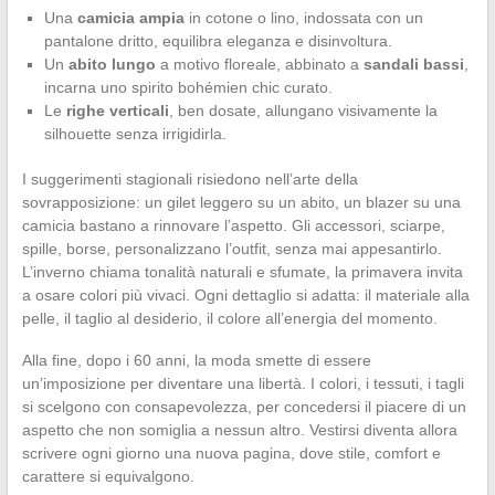
Una
camicia ampia
in cotone o lino, indossata con un
pantalone dritto, equilibra eleganza e disinvoltura.
Un
abito lungo
a motivo floreale, abbinato a
sandali bassi
,
incarna uno spirito bohémien chic curato.
Le
righe verticali
, ben dosate, allungano visivamente la
silhouette senza irrigidirla.
I suggerimenti stagionali risiedono nell’arte della
sovrapposizione: un gilet leggero su un abito, un blazer su una
camicia bastano a rinnovare l’aspetto. Gli accessori, sciarpe,
spille, borse, personalizzano l’outfit, senza mai appesantirlo.
L’inverno chiama tonalità naturali e sfumate, la primavera invita
a osare colori più vivaci. Ogni dettaglio si adatta: il materiale alla
pelle, il taglio al desiderio, il colore all’energia del momento.
Alla fine, dopo i 60 anni, la moda smette di essere
un’imposizione per diventare una libertà. I colori, i tessuti, i tagli
si scelgono con consapevolezza, per concedersi il piacere di un
aspetto che non somiglia a nessun altro. Vestirsi diventa allora
scrivere ogni giorno una nuova pagina, dove stile, comfort e
carattere si equivalgono.