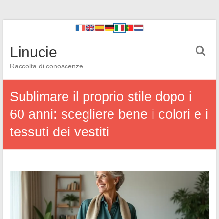
Linucie
Raccolta di conoscenze
Sublimare il proprio stile dopo i
60 anni: scegliere bene i colori e i
tessuti dei vestiti