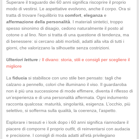
Superare il traguardo dei 60 anni significa riscoprire il proprio
modo di vestirsi. Le aspettative evolvono, anche il corpo. Ora si
tratta di trovare l’equilibrio tra
comfort
,
eleganza
e
affermazione della personalità
. I materiali sintetici, troppo
spesso sinonimo di disagio, cedono naturalmente il posto al
cotone o al lino. Non si tratta di una questione di tendenza, ma
di benessere: si cercano abiti morbidi, adatti alla vita di tutti i
giorni, che valorizzano la silhouette senza costrizioni.
Ulteriori letture :
Il divano: storia, stili e consigli per scegliere il
migliore
La
fiducia
si stabilisce con uno stile ben pensato: tagli che
calzano a pennello, colori che illuminano il viso. Il guardaroba
non è più una successione di mode effimere, diventa il riflesso di
un’esperienza e di una personalità affermata. Ogni indumento
racconta qualcosa: maturità, singolarità, esigenza. L’occhio, più
selettivo, si sofferma sulla qualità, la coerenza, l’aspetto.
Esplorare i tessuti e i look dopo i 60 anni significa riannodare il
piacere di comporre il proprio outfit, di reinventarsi con audacia
e precisione. I consigli di moda adatti all’età privilegiano