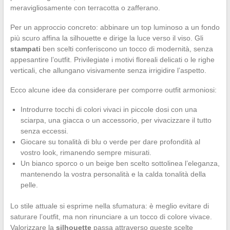
meravigliosamente con terracotta o zafferano.
Per un approccio concreto: abbinare un top luminoso a un fondo
più scuro affina la silhouette e dirige la luce verso il viso. Gli
stampati
ben scelti conferiscono un tocco di modernità, senza
appesantire l’outfit. Privilegiate i motivi floreali delicati o le righe
verticali, che allungano visivamente senza irrigidire l’aspetto.
Ecco alcune idee da considerare per comporre outfit armoniosi:
Introdurre tocchi di colori vivaci in piccole dosi con una
sciarpa, una giacca o un accessorio, per vivacizzare il tutto
senza eccessi.
Giocare su tonalità di blu o verde per dare profondità al
vostro look, rimanendo sempre misurati.
Un bianco sporco o un beige ben scelto sottolinea l’eleganza,
mantenendo la vostra personalità e la calda tonalità della
pelle.
Lo stile attuale si esprime nella sfumatura: è meglio evitare di
saturare l’outfit, ma non rinunciare a un tocco di colore vivace.
Valorizzare la
silhouette
passa attraverso queste scelte