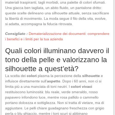
materiali traspiranti, tagli morbidi, una palette di colori sfumati.
Una giacca ben tagliata, un abito fluido, un pantalone dritto:
queste scelte delineano una silhouette attuale, senza sacrificare
la libertà di movimento. La moda segue il filo della vita, evolve,
si adatta, accompagna la fiducia ritrovata.
Consigliato :
Dematerializzazione dei documenti: comprendere
i benefici e i limiti per la tua azienda
Quali colori illuminano davvero il
tono della pelle e valorizzano la
silhouette a quest’età?
La scelta dei
colori
plasma la percezione della
silhouette
e
influisce direttamente sull’
aspetto
. Dopo i 60 anni, non ci si
limita più a una manciata di toni neutri. I
colori vivaci
restituiscono luminosità: blu reale, verde smeraldo, rosso
papavero infondono luce, mentre rosa pallido o cammello
portano dolcezza e sottigliezza. Non si tratta di vietare, ma di
aggiustare. Le pelli chiare guadagnano freschezza con grigio
perla o blu ghiaccio, mentre i toni scuri si abbinano