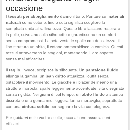
occasione
I
tessuti per abbigliamento
danno il tono. Puntare su
materiali
naturali
come cotone, lino o seta significa scegliere la
semplicità unita al raffinatezza. Queste fibre lasciano respirare
la pelle, scivolano sulla silhouette e garantiscono un comfort
senza compromessi. La seta veste le spalle con delicatezza, il
lino struttura un abito, il cotone ammorbidisce la camicia. Questi
tessuti attraversano le stagioni, mantenendo il loro aspetto
senza mai afflosciarsi.
Il
taglio
, invece, scolpisce la silhouette. Un
pantalone fluido
allunga la gamba, un
jean dritto
attualizza l’outfit senza
ostacolare il movimento. Le giacche e i blazer delineano una
struttura morbida: spalle leggermente accentuate, vita disegnata
senza rigidità. Nei giorni di bel tempo, un
abito fluido
a stampa
discreta o una gonna midi leggera fanno meraviglie, soprattutto
con una
cintura sottile
per segnare la vita con eleganza.
Per guidarvi nelle vostre scelte, ecco alcune associazioni
efficaci: